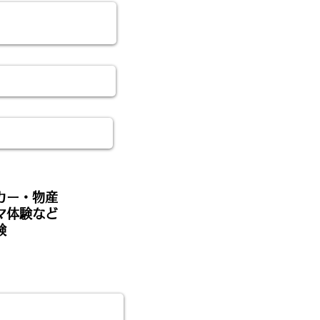
カー・物産
マ体験など
験