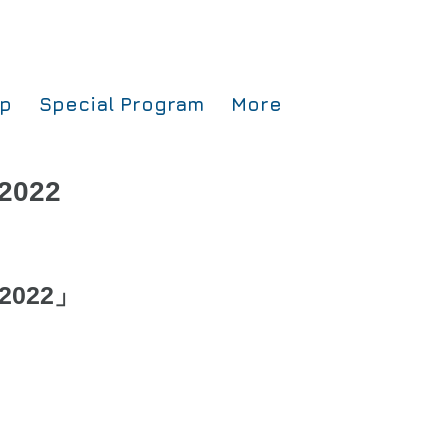
op
Special Program
More
 2022
 2022」