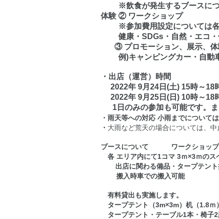
※飲食が発生するブースについ
体験 ② ワークショップ
※参加費用設定については各
健康・SDGs・自然・エコ・
③ プロモーション、展示、体験
例)キャンピングカー・自動車
・出店（運営）時間
2022年 9月24日(土) 15時
2022年 9月25日(日) 10時～
1日のみの参加も可能です。ま
・雨天等への対応 小雨までについて
・
大雨など荒天の場合については、中
ブースについて ワークショップは
各 エリア内にて1コマ 3ｍ×3ｍの
出店に関わる備品・
タープテント
搬入時車での搬入可能
​
有料貸出も実施します。
タープテント（3m×3m）机（1
タープテント・テーブル1本・椅子2脚 