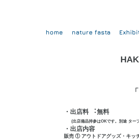
home
nature fasta
Exhib
HAKO
「
​
・出店料 ︓無料
(出店備品持参はOKです。別途 タ
・出店内容
販売 ① アウトドアグッズ・キッ