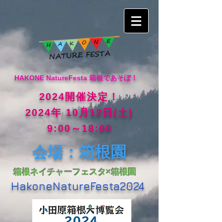
HAKONE NatureFesta 箱根であそぼ！
2024開催決定！
2024年 10月12日(土)
9:00～18:00
：箱根園
会場
箱根ネイチャーフェスタ×箱根園
HakoneNatureFesta2024