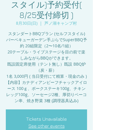
スタイル)予約受付(
8/25受付締切 )
8月30日(日)
  |  
芦ノ湖キャンプ村
スタンダートBBQプラン (セルフスタイル)
バーベキューガーデン手ぶらでSuperBBQ予
約 20組限定（2〜10名/1組）
20テーブル・ライブステージを目の前で楽
しみながらBBQができます。
既設固定席使用（テント無し）既設 BBQ炉
（炭・薪）
1名 3,000円 ( 当日受付にて精算・現金のみ )
【内容】カナディアンビーフチャックアイロ
ース 100ｇ、ポークステーキ100g、チキン
レッグ100g、ソーセージ2種、厚切りベーコ
ン串、焼き野菜 3種 (調理器具込み)
Tickets Unavailable
See other events