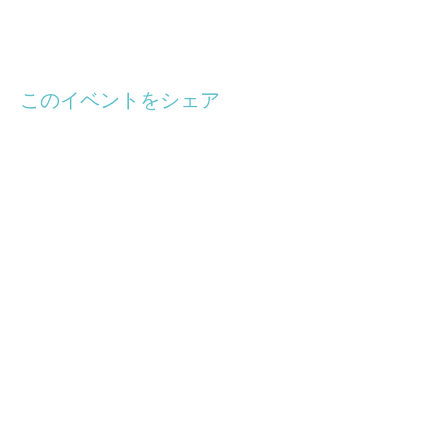
前日・当日100% 3日前 50%
このイベントをシェア
hakone-naturefasta.com