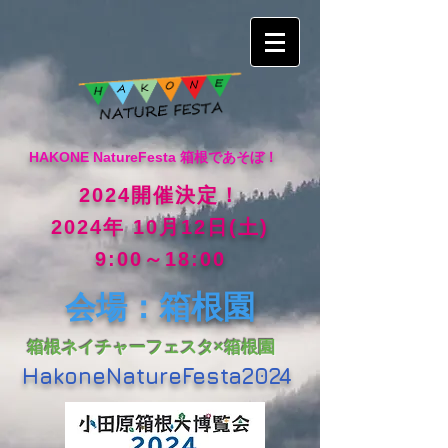
HAKONE NatureFesta 箱根であそぼ！
2024開催決定！
2024年 10月12日(土)
9:00～18:00
：箱根園
会場
箱根ネイチャーフェスタ×箱根園
HakoneNatureFesta2024