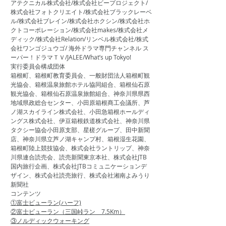
アテクニカル株式会社/株式会社ビープロジェクト/
株式会社フォトクリエイト/株式会社ブラックレーベ
ル/株式会社ブレイン/株式会社ホクシン/株式会社ホ
クトコーポレーション/株式会社makes/株式会社メ
ディック/株式会社Relation/リンベル株式会社/株式
会社ワンゴジュウゴ/ 海外ドラマ専門チャンネル ス
ーパー！ドラマＴＶ/JALEE/What’s up Tokyo!
実行委員会構成団体
箱根町、箱根町教育委員会、一般財団法人箱根町観
光協会、箱根温泉旅館ホテル協同組合、箱根仙石原
観光協会、箱根仙石原温泉旅館組合、神奈川県県西
地域県政総合センター、小田原箱根商工会議所、芦
ノ湖スカイライン株式会社、小田急箱根ホールディ
ングス株式会社、伊豆箱根鉄道株式会社、神奈川県
タクシー協会小田原支部、星槎グループ、田中新聞
店、神奈川県立芦ノ湖キャンプ村、箱根湿生花園、
箱根町陸上競技協会、株式会社ラントリップ、神奈
川県連合読売会、読売新聞東京本社、株式会社JTB
国内旅行企画、株式会社JTBコミュニケーションデ
ザイン、株式会社読売旅行、株式会社湘南よみうり
新聞社
コンテンツ
①富士ビューラン(ハーフ)
②富士ビューラン（三国峠ラン 7.5Km）
③ノルディックウォーキング