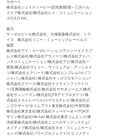
サポート
株式会社ジェイティービー/読売新聞/第一三共ヘル
スケア株式会社/株式会社ヒト・コミュニケーション
ズ/S.E.O INC.
協力
サッポロビール株式会社、大塚製薬株式会社、ミラ
イズ、株式会社ソニー・ミュージックレーベルズ
協賛
株式会社アイ・コーポレーション/アイシーエクスプ
レス株式会社/株式会社アウノーツ/株式会社アドバ
ンスコミュニケーション/株式会社アビ/株式会社一
寶堂/株式会社ヴェリー・ヴィジュアル・アソシエイ
ツ/株式会社エクシード/株式会社エンブレム/カゾフ
ジャパン株式会社/ 株式会社キッズプロモーション/
株式会社グラース/株式会社ケイラインファクトリ
ー/互興運輸株式会社/株式会社ササオジーエス/株式
会社サンシーズン/株式会社JTBアドプロダクツ/ 株
式会社スカイレーベル/スマイルテレビ/株式会社ゼ
ンブラザーズ/タイムアウト東京株式会社/中部印刷
株式会社東京支社/株式会社ティーケーオー/TDKデ
ザイン株式会社/de-lux/ 株式会社東京コムエンス/東
洋紙業株式会社/株式会社ニューロテックシステム/
ネイティブ株式会社/株式会社ネオ・コミュニケーシ
ョンズ/株式会社パワープロジェクト/ヒビノメディ