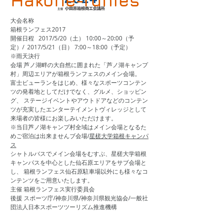
Hakone-runfes
大会名称
箱根ランフェス2017
開催日程 2017/5/20（土） 10:00～20:00（予
定）/ 2017/5/21（日） 7:00～18:00（予定）
※雨天決行
会場 芦ノ湖畔の大自然に囲まれた「芦ノ湖キャンプ
村」周辺エリアが箱根ランフェスのメイン会場。
富士ビューランをはじめ、様々なスポーツコンテン
ツの発着地としてだけでなく、グルメ、ショッピン
グ、 ステージイベントやアウトドアなどのコンテン
ツが充実したエンターテイメントヴィレッジとして
来場者の皆様にお楽しみいただけます。
※当日芦ノ湖キャンプ村全域はメイン会場となるた
めご宿泊は出来ませんブ会場/
星槎大学箱根キャンパ
ス
シャトルバスでメイン会場をむすぶ、星槎大学箱根
キャンパスを中心とした仙石原エリアをサブ会場と
し、 箱根ランフェス仙石原駐車場以外にも様々なコ
ンテンツをご用意いたします。
主催 箱根ランフェス実行委員会
後援 スポーツ庁/神奈川県/神奈川県観光協会/一般社
団法人日本スポーツツーリズム推進機構